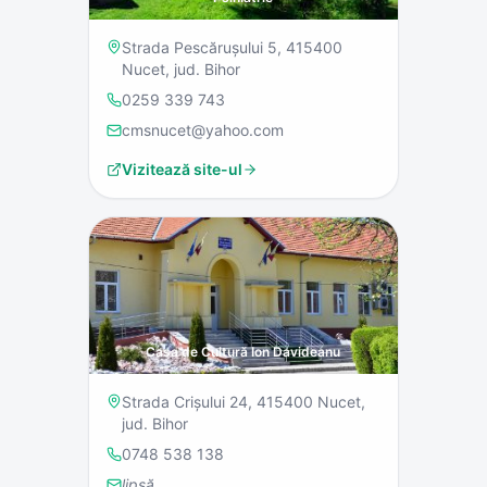
Strada Pescărușului 5, 415400
Nucet, jud. Bihor
0259 339 743
cmsnucet@yahoo.com
Vizitează site-ul
Casa de Cultură Ion Davideanu
Strada Crișului 24, 415400 Nucet,
jud. Bihor
0748 538 138
lipsă