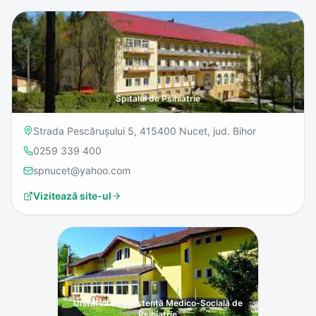
Spitalul de Psihiatrie
Strada Pescărușului 5, 415400 Nucet, jud. Bihor
0259 339 400
spnucet@yahoo.com
Vizitează site-ul
Unitatea de Asistență Medico-Socială de
Psihiatrie