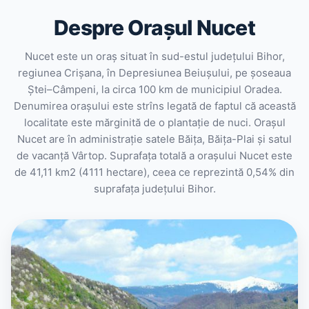
Despre Orașul Nucet
Nucet este un oraș situat în sud-estul județului Bihor,
regiunea Crișana, în Depresiunea Beiușului, pe șoseaua
Ștei–Câmpeni, la circa 100 km de municipiul Oradea.
Denumirea orașului este strîns legată de faptul că această
localitate este mărginită de o plantație de nuci. Orașul
Nucet are în administrație satele Băița, Băița-Plai și satul
de vacanță Vârtop. Suprafața totală a orașului Nucet este
de 41,11 km2 (4111 hectare), ceea ce reprezintă 0,54% din
suprafața județului Bihor.