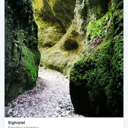
Sighiștel
Paradisul peșterilor