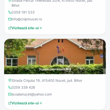
Strada Parcul Tineretului 20/A, 415400 Nucet, jud.
Bihor
0359 191 533
info@cniptnucet.ro
Vizitează site-ul
Școala Gimnazială Nr.1
Strada Crișului 19, 415400 Nucet, jud. Bihor
0259 339 428
scoalanucet@yahoo.com
Vizitează site-ul