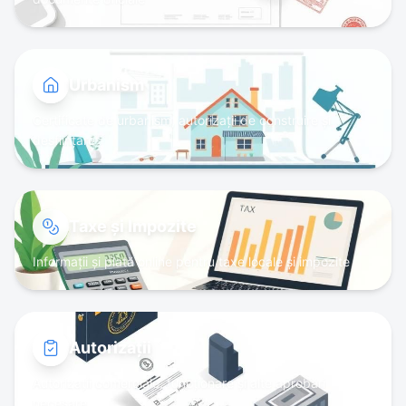
Urbanism
Certificate de urbanism, autorizații de construire și
desființare
Taxe și Impozite
Informații și plată online pentru taxe locale și impozite
Autorizații
Autorizații comerciale, funcționare și alte aprobări
necesare