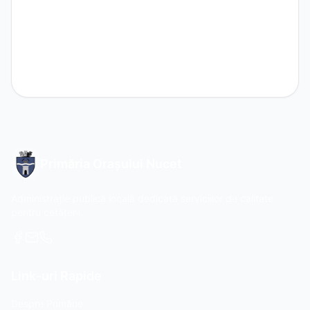
Primăria Orașului Nucet
Administrație publică locală dedicată serviciilor de calitate
pentru cetățeni.
Link-uri Rapide
Despre Primărie