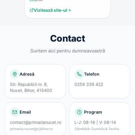
Vizitează site-ul
Contact
Suntem aici pentru dumneavoastră
Adresă
Telefon
Str. Republicii nr. 8,
0259 339 422
Nucet, Bihor, 415400
Email
Program
contact@primarianucet.ro
L-J: 08-16 | V: 08-14
primaria.nucet@cjbihor.ro
Sâmbătă-Duminică: Închis