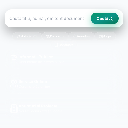
Caută
Hotărâri CL
Dispoziții
Anunțuri
Buget
Contracte
Informații Publice
Documente de interes public
Servicii Online
Cereri și plăți online
Anunțuri și Proiecte
Noutăți administrație locală