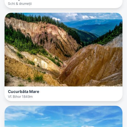
Schi & drumeții
Cucurbăta Mare
Vf. Bihor 1849m