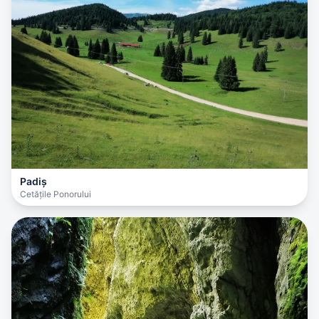
Padiș
Cetățile Ponorului