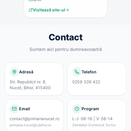
Vizitează site-ul
Contact
Suntem aici pentru dumneavoastră
Adresă
Telefon
Str. Republicii nr. 8,
0259 339 422
Nucet, Bihor, 415400
Email
Program
contact@primarianucet.ro
L-J: 08-16 | V: 08-14
primaria.nucet@cjbihor.ro
Sâmbătă-Duminică: Închis