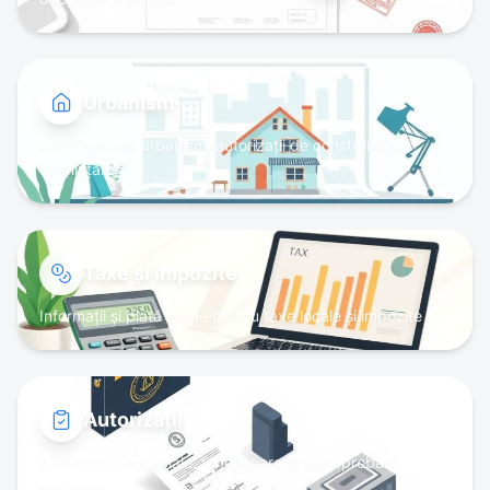
Urbanism
Certificate de urbanism, autorizații de construire și
desființare
Taxe și Impozite
Informații și plată online pentru taxe locale și impozite
Autorizații
Autorizații comerciale, funcționare și alte aprobări
necesare