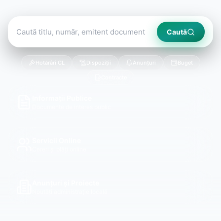
Caută
Hotărâri CL
Dispoziții
Anunțuri
Buget
Contracte
Informații Publice
Documente de interes public
Servicii Online
Cereri și plăți online
Anunțuri și Proiecte
Noutăți administrație locală