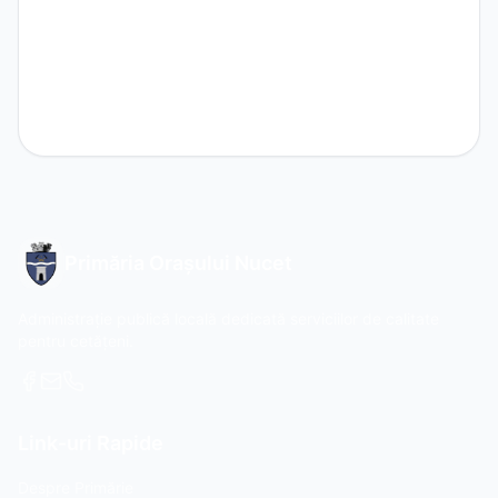
Primăria Orașului Nucet
Administrație publică locală dedicată serviciilor de calitate
pentru cetățeni.
Link-uri Rapide
Despre Primărie