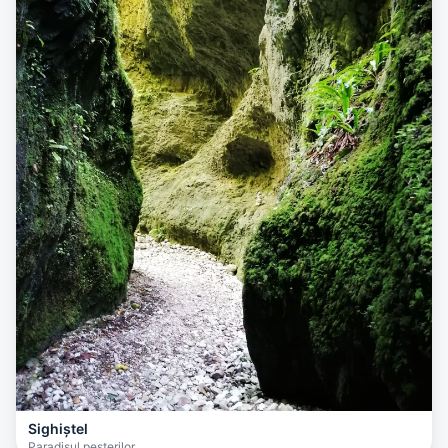
Sighiștel
Paradisul peșterilor