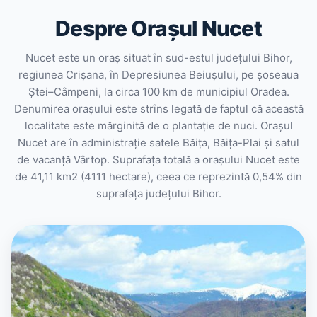
Despre Orașul Nucet
Nucet este un oraș situat în sud-estul județului Bihor,
regiunea Crișana, în Depresiunea Beiușului, pe șoseaua
Ștei–Câmpeni, la circa 100 km de municipiul Oradea.
Denumirea orașului este strîns legată de faptul că această
localitate este mărginită de o plantație de nuci. Orașul
Nucet are în administrație satele Băița, Băița-Plai și satul
de vacanță Vârtop. Suprafața totală a orașului Nucet este
de 41,11 km2 (4111 hectare), ceea ce reprezintă 0,54% din
suprafața județului Bihor.