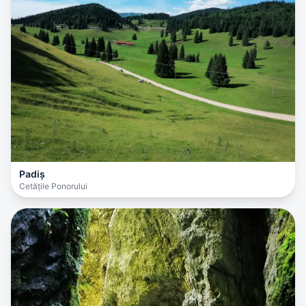
Padiș
Cetățile Ponorului