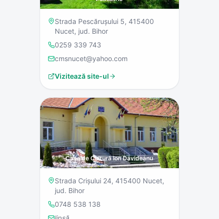
Strada Pescărușului 5, 415400
Nucet, jud. Bihor
0259 339 743
cmsnucet@yahoo.com
Vizitează site-ul
Casa de Cultură Ion Davideanu
Strada Crișului 24, 415400 Nucet,
jud. Bihor
0748 538 138
lipsă