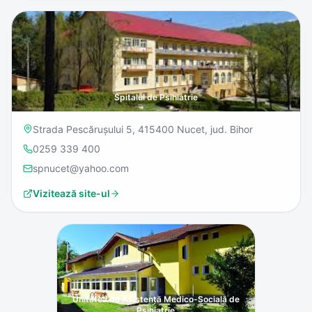
Spitalul de Psihiatrie
Strada Pescărușului 5, 415400 Nucet, jud. Bihor
0259 339 400
spnucet@yahoo.com
Vizitează site-ul
Unitatea de Asistență Medico-Socială de
Psihiatrie