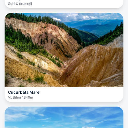
Schi & drumeții
Cucurbăta Mare
Vf. Bihor 1849m