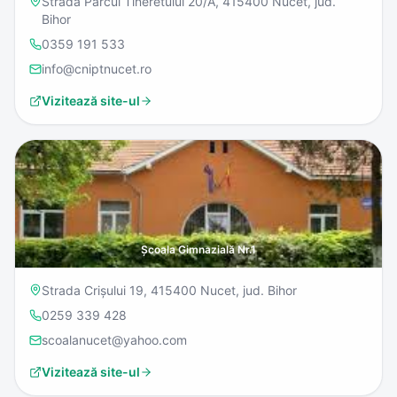
Strada Parcul Tineretului 20/A, 415400 Nucet, jud.
Bihor
0359 191 533
info@cniptnucet.ro
Vizitează site-ul
Școala Gimnazială Nr.1
Strada Crișului 19, 415400 Nucet, jud. Bihor
0259 339 428
scoalanucet@yahoo.com
Vizitează site-ul