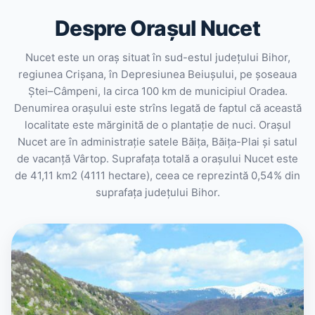
Despre Orașul Nucet
Nucet este un oraș situat în sud-estul județului Bihor,
regiunea Crișana, în Depresiunea Beiușului, pe șoseaua
Ștei–Câmpeni, la circa 100 km de municipiul Oradea.
Denumirea orașului este strîns legată de faptul că această
localitate este mărginită de o plantație de nuci. Orașul
Nucet are în administrație satele Băița, Băița-Plai și satul
de vacanță Vârtop. Suprafața totală a orașului Nucet este
de 41,11 km2 (4111 hectare), ceea ce reprezintă 0,54% din
suprafața județului Bihor.