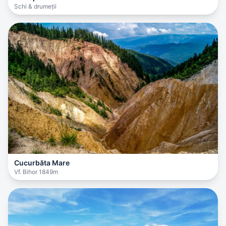
Schi & drumeții
Cucurbăta Mare
Vf. Bihor 1849m