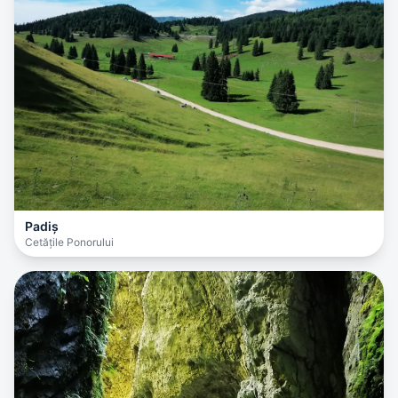
Padiș
Cetățile Ponorului