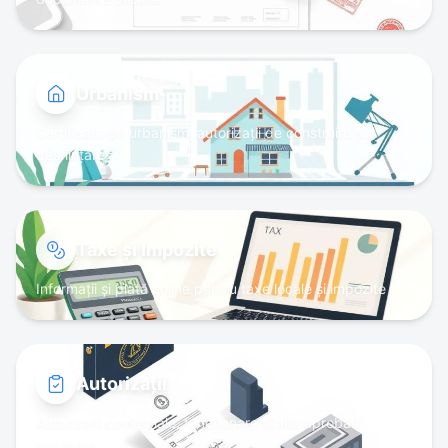
Urbanism
Certificate de urbanism, autorizații de construire și
desființare
Taxe și Impozite
Informații și plată online pentru taxe locale și impozite
Autorizații
Autorizații comerciale, funcționare și alte aprobări
necesare