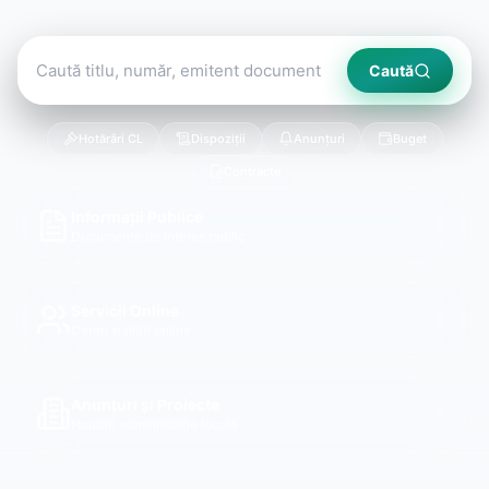
Caută
Hotărâri CL
Dispoziții
Anunțuri
Buget
Contracte
Informații Publice
Documente de interes public
Servicii Online
Cereri și plăți online
Anunțuri și Proiecte
Noutăți administrație locală