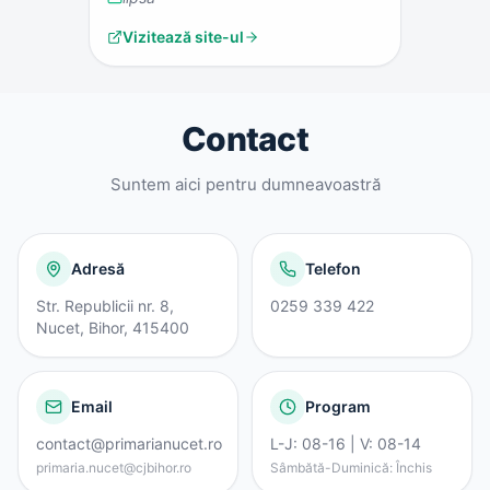
Vizitează site-ul
Contact
Suntem aici pentru dumneavoastră
Adresă
Telefon
Str. Republicii nr. 8,
0259 339 422
Nucet, Bihor, 415400
Email
Program
contact@primarianucet.ro
L-J: 08-16 | V: 08-14
primaria.nucet@cjbihor.ro
Sâmbătă-Duminică: Închis