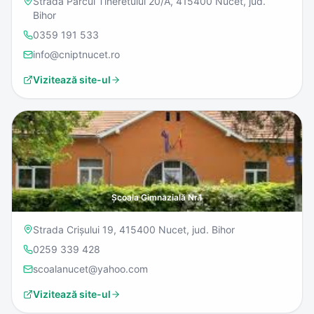
Strada Parcul Tineretului 20/A, 415400 Nucet, jud.
Bihor
0359 191 533
info@cniptnucet.ro
Vizitează site-ul
Școala Gimnazială Nr.1
Strada Crișului 19, 415400 Nucet, jud. Bihor
0259 339 428
scoalanucet@yahoo.com
Vizitează site-ul