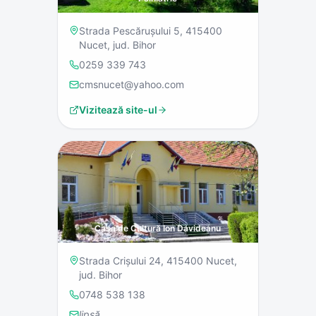
Strada Pescărușului 5, 415400
Nucet, jud. Bihor
0259 339 743
cmsnucet@yahoo.com
Vizitează site-ul
Casa de Cultură Ion Davideanu
Strada Crișului 24, 415400 Nucet,
jud. Bihor
0748 538 138
lipsă