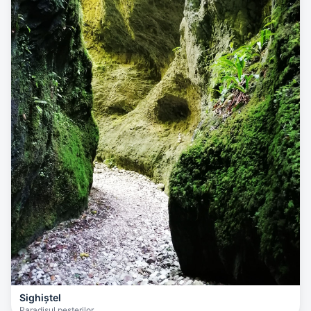
Sighiștel
Paradisul peșterilor