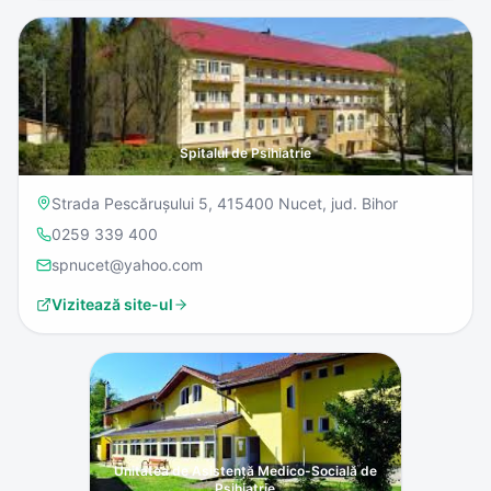
Spitalul de Psihiatrie
Strada Pescărușului 5, 415400 Nucet, jud. Bihor
0259 339 400
spnucet@yahoo.com
Vizitează site-ul
Unitatea de Asistență Medico-Socială de
Psihiatrie