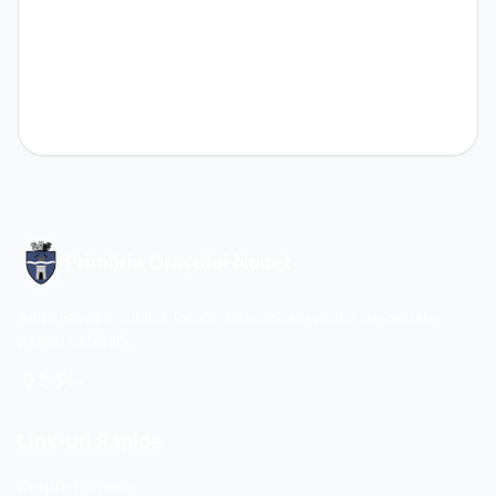
Primăria Orașului Nucet
Administrație publică locală dedicată serviciilor de calitate
pentru cetățeni.
Link-uri Rapide
Despre Primărie