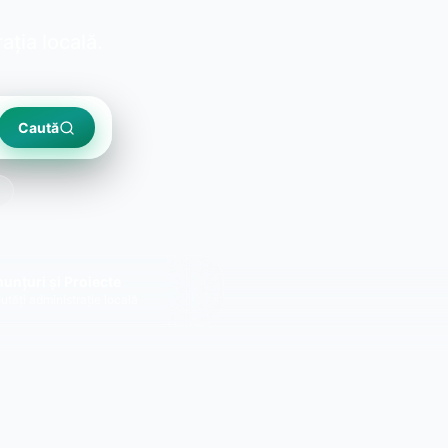
ția locală.
Caută
unțuri și Proiecte
utăți administrație locală