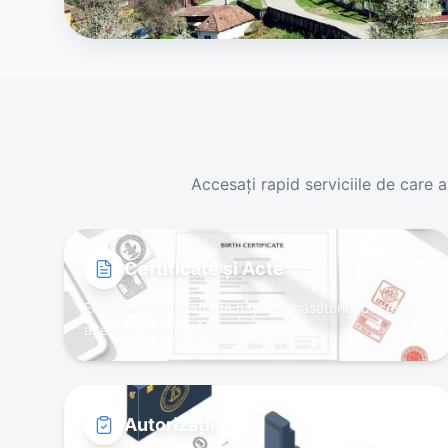
Accesați rapid serviciile de care 
Certificate și Acte
Eliberare certificate de naștere, căsătorie, deces și
alte documente oficiale
Autorizații