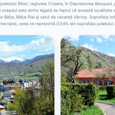
 județului Bihor, regiunea Crișana, în Depresiunea Beiușului
rașului este strîns legată de faptul că această localitate e
le Băița, Băița-Plai și satul de vacanță Vârtop. Suprafața to
 hectare), ceea ce reprezintă 0,54% din suprafața județului 