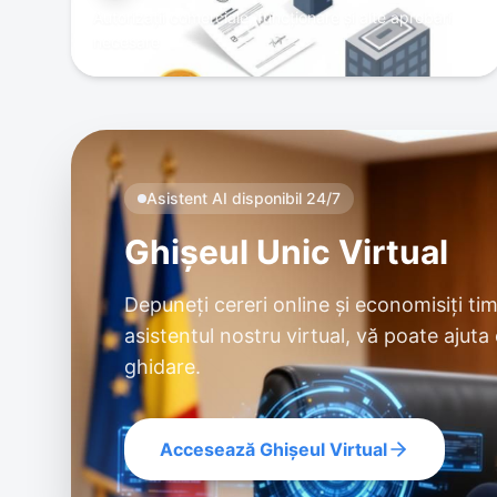
Autorizații comerciale, funcționare și alte aprobări
necesare
Asistent AI disponibil 24/7
Ghișeul Unic Virtual
Depuneți cereri online și economisiți ti
asistentul nostru virtual, vă poate ajuta 
ghidare.
Accesează Ghișeul Virtual