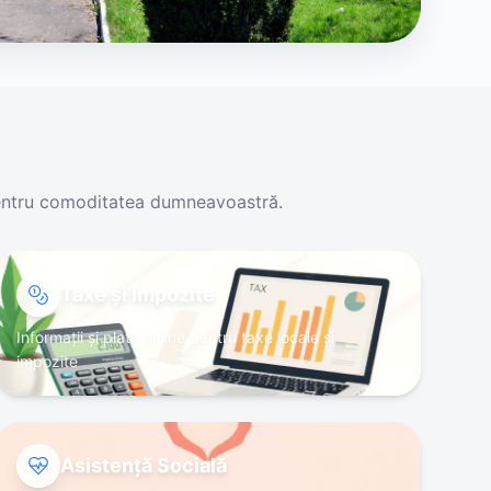
e pentru comoditatea dumneavoastră.
Taxe și Impozite
Informații și plată online pentru taxe locale și
impozite
Asistență Socială