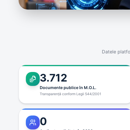
Datele platf
3.712
Documente publice în M.O.L.
Transparenţă conform Legii 544/2001
0