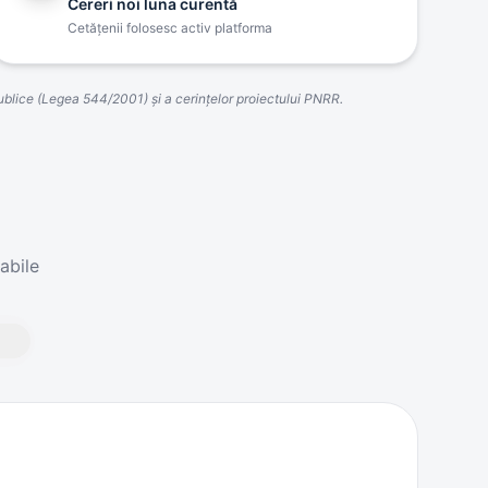
Cereri noi luna curentă
Cetăţenii folosesc activ platforma
 publice (Legea 544/2001) şi a cerinţelor proiectului PNRR.
abile