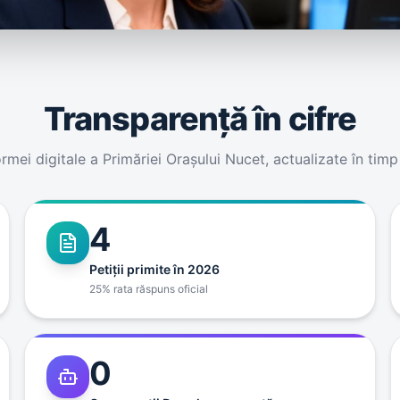
Transparenţă în cifre
ormei digitale a Primăriei Oraşului Nucet, actualizate în tim
4
Petiţii primite în 2026
25% rata răspuns oficial
0