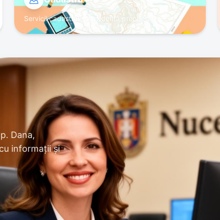
Servicii cadastrale și evidență proprietăți
mp. Dana,
cu informații și