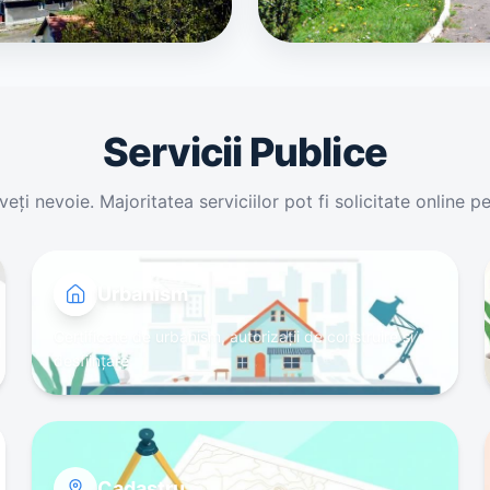
Servicii Publice
aveți nevoie. Majoritatea serviciilor pot fi solicitate onlin
Urbanism
Certificate de urbanism, autorizații de construire și
desființare
Cadastru