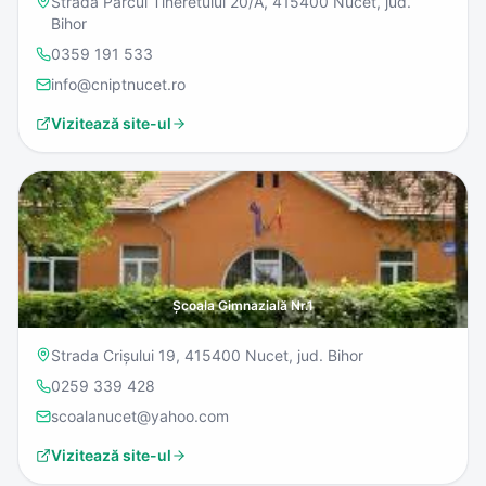
Strada Parcul Tineretului 20/A, 415400 Nucet, jud.
Bihor
0359 191 533
info@cniptnucet.ro
Vizitează site-ul
Școala Gimnazială Nr.1
Strada Crișului 19, 415400 Nucet, jud. Bihor
0259 339 428
scoalanucet@yahoo.com
Vizitează site-ul