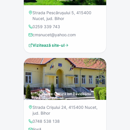
Strada Pescărușului 5, 415400
Nucet, jud. Bihor
0259 339 743
cmsnucet@yahoo.com
Vizitează site-ul
Casa de Cultură Ion Davideanu
Strada Crișului 24, 415400 Nucet,
jud. Bihor
0748 538 138
lipsă