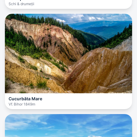
Schi & drumeții
Cucurbăta Mare
Vf. Bihor 1849m