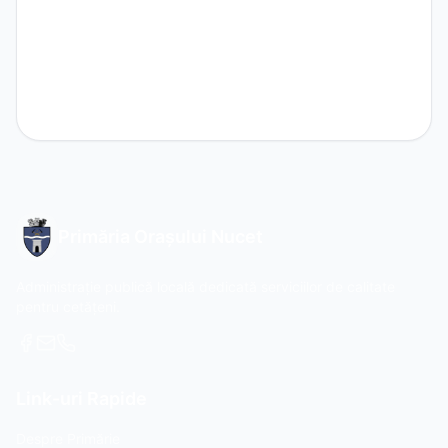
Primăria Orașului Nucet
Administrație publică locală dedicată serviciilor de calitate
pentru cetățeni.
Link-uri Rapide
Despre Primărie