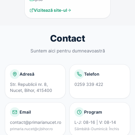
Vizitează site-ul
Contact
Suntem aici pentru dumneavoastră
Adresă
Telefon
Str. Republicii nr. 8,
0259 339 422
Nucet, Bihor, 415400
Email
Program
contact@primarianucet.ro
L-J: 08-16 | V: 08-14
primaria.nucet@cjbihor.ro
Sâmbătă-Duminică: Închis