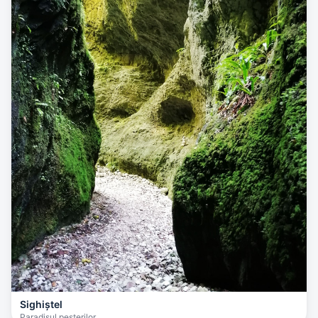
Sighiștel
Paradisul peșterilor