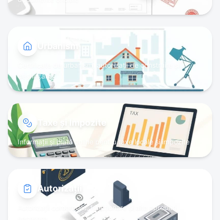
Urbanism
Certificate de urbanism, autorizații de construire și
desființare
Taxe și Impozite
Informații și plată online pentru taxe locale și impozite
Autorizații
Autorizații comerciale, funcționare și alte aprobări
necesare