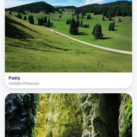
Padiș
Cetățile Ponorului