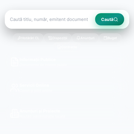
Caută
Hotărâri CL
Dispoziții
Anunțuri
Buget
Contracte
Informații Publice
Documente de interes public
Servicii Online
Cereri și plăți online
Anunțuri și Proiecte
Noutăți administrație locală