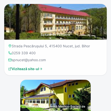
Spitalul de Psihiatrie
Strada Pescărușului 5, 415400 Nucet, jud. Bihor
0259 339 400
spnucet@yahoo.com
Vizitează site-ul
Unitatea de Asistență Medico-Socială de
Psihiatrie